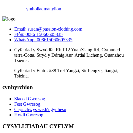
ymholiad
manylion
Email: susan@passion-clothing.com
Ffôn: 0086-15060605335
WhatsApp: 008615060605335
Cyfeiriad y Swyddfa: Rhif 12 YuanXiang Rd, Cymuned
terra-Cotta, Stryd y Ddraig Aur, Ardal Licheng, Quanzhou
Tsieina.
Cyfeiriad y Ffatri: #88 Tref Yangzi, Sir Pengze, Jiangxi,
Tsieina.
cynhyrchion
Siaced Gwresog
Fest Gwresog
Crys-chwys wedi'i gynhesu
Hwdi Gwresog
CYSYLLTIADAU CYFLYM