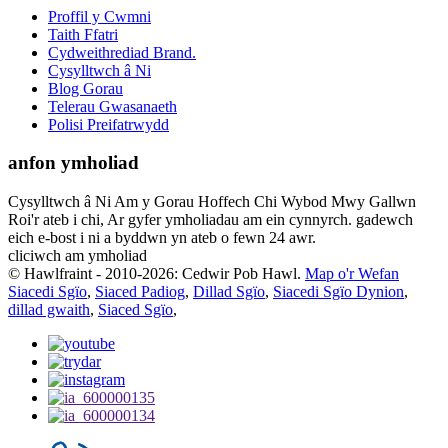
Proffil y Cwmni
Taith Ffatri
Cydweithrediad Brand.
Cysylltwch â Ni
Blog Gorau
Telerau Gwasanaeth
Polisi Preifatrwydd
anfon ymholiad
Cysylltwch â Ni Am y Gorau Hoffech Chi Wybod Mwy Gallwn
Roi'r ateb i chi, Ar gyfer ymholiadau am ein cynnyrch. gadewch
eich e-bost i ni a byddwn yn ateb o fewn 24 awr.
cliciwch am ymholiad
© Hawlfraint - 2010-2026: Cedwir Pob Hawl.
Map o'r Wefan
Siacedi Sgïo
,
Siaced Padiog
,
Dillad Sgïo
,
Siacedi Sgïo Dynion
,
dillad gwaith
,
Siaced Sgïo
,