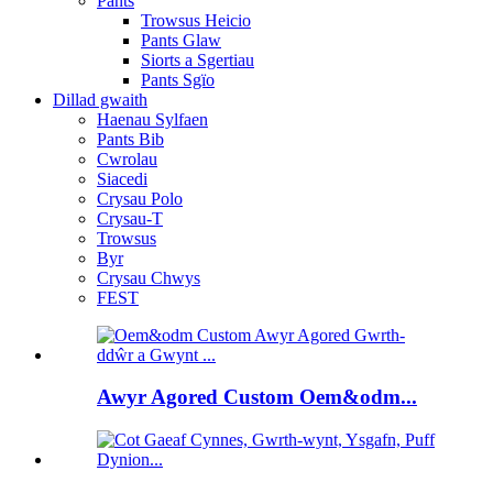
Pants
Trowsus Heicio
Pants Glaw
Siorts a Sgertiau
Pants Sgïo
Dillad gwaith
Haenau Sylfaen
Pants Bib
Cwrolau
Siacedi
Crysau Polo
Crysau-T
Trowsus
Byr
Crysau Chwys
FEST
Awyr Agored Custom Oem&odm...