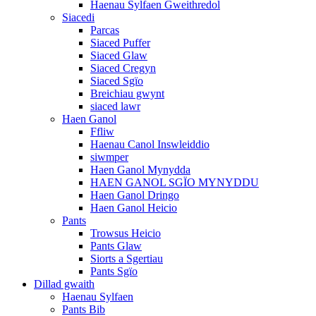
Haenau Sylfaen Gweithredol
Siacedi
Parcas
Siaced Puffer
Siaced Glaw
Siaced Cregyn
Siaced Sgïo
Breichiau gwynt
siaced lawr
Haen Ganol
Ffliw
Haenau Canol Inswleiddio
siwmper
Haen Ganol Mynydda
HAEN GANOL SGÏO MYNYDDU
Haen Ganol Dringo
Haen Ganol Heicio
Pants
Trowsus Heicio
Pants Glaw
Siorts a Sgertiau
Pants Sgïo
Dillad gwaith
Haenau Sylfaen
Pants Bib