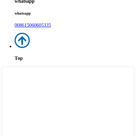
whatsapp
whatsapp
008615060605335
Top