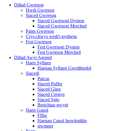
Dillad Gwresog
Hwdi Gwresog
Siaced Gwresog
Siaced Gwresogi Dynion
Siaced Gwresogi Merched
Pants Gwresog
Crys-chwys wedi'i gynhesu
Fest Gwresog
Fest Gwresogi Dynion
Fest Gwresog Merched
Dillad Awyr Agored
Haen Sylfaen
Haenau Sylfaen Gweithredol
Siacedi
Parcas
Siaced Puffer
Siaced Glaw
Siaced Cregyn
Siaced Sgïo
Breichiau gwynt
Haen Ganol
Ffliw
Haenau Canol Inswleiddio
siwmper