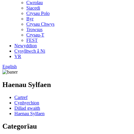
Cwrolau
Siacedi
Crysau Polo
Byr
Crysau Chwys
Trowsus
Crysau-T
FEST
Newyddion
Cysylltwch â Ni
VR
English
Haenau Sylfaen
Cartref
Cynhyrchion
Dillad gwaith
Haenau Sylfaen
Categorïau