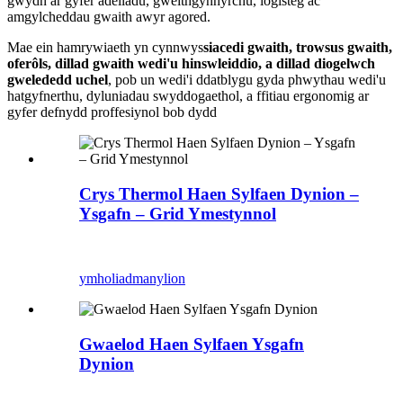
gwydn ar gyfer adeiladu, gweithgynhyrchu, logisteg ac
amgylcheddau gwaith awyr agored.
Mae ein hamrywiaeth yn cynnwys
siacedi gwaith, trowsus gwaith,
oferôls, dillad gwaith wedi'u hinswleiddio, a dillad diogelwch
gwelededd uchel
, pob un wedi'i ddatblygu gyda phwythau wedi'u
hatgyfnerthu, dyluniadau swyddogaethol, a ffitiau ergonomig ar
gyfer defnydd proffesiynol bob dydd
Crys Thermol Haen Sylfaen Dynion –
Ysgafn – Grid Ymestynnol
ymholiad
manylion
Gwaelod Haen Sylfaen Ysgafn
Dynion