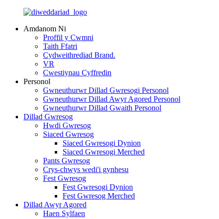
Amdanom Ni
Proffil y Cwmni
Taith Ffatri
Cydweithrediad Brand.
VR
Cwestiynau Cyffredin
Personol
Gwneuthurwr Dillad Gwresogi Personol
Gwneuthurwr Dillad Awyr Agored Personol
Gwneuthurwr Dillad Gwaith Personol
Dillad Gwresog
Hwdi Gwresog
Siaced Gwresog
Siaced Gwresogi Dynion
Siaced Gwresogi Merched
Pants Gwresog
Crys-chwys wedi'i gynhesu
Fest Gwresog
Fest Gwresogi Dynion
Fest Gwresog Merched
Dillad Awyr Agored
Haen Sylfaen