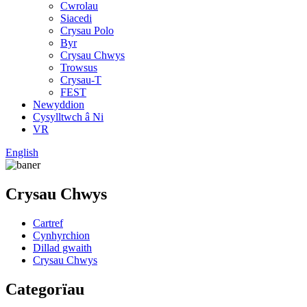
Cwrolau
Siacedi
Crysau Polo
Byr
Crysau Chwys
Trowsus
Crysau-T
FEST
Newyddion
Cysylltwch â Ni
VR
English
Crysau Chwys
Cartref
Cynhyrchion
Dillad gwaith
Crysau Chwys
Categorïau