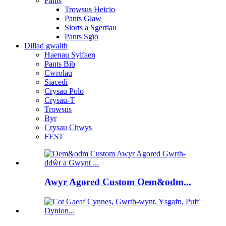
Pants
Trowsus Heicio
Pants Glaw
Siorts a Sgertiau
Pants Sgïo
Dillad gwaith
Haenau Sylfaen
Pants Bib
Cwrolau
Siacedi
Crysau Polo
Crysau-T
Trowsus
Byr
Crysau Chwys
FEST
Awyr Agored Custom Oem&odm...