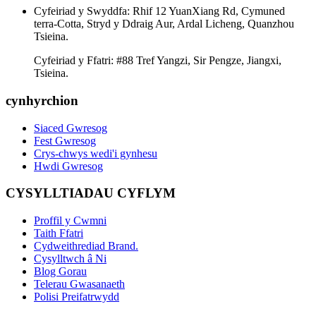
Cyfeiriad y Swyddfa: Rhif 12 YuanXiang Rd, Cymuned
terra-Cotta, Stryd y Ddraig Aur, Ardal Licheng, Quanzhou
Tsieina.
Cyfeiriad y Ffatri: #88 Tref Yangzi, Sir Pengze, Jiangxi,
Tsieina.
cynhyrchion
Siaced Gwresog
Fest Gwresog
Crys-chwys wedi'i gynhesu
Hwdi Gwresog
CYSYLLTIADAU CYFLYM
Proffil y Cwmni
Taith Ffatri
Cydweithrediad Brand.
Cysylltwch â Ni
Blog Gorau
Telerau Gwasanaeth
Polisi Preifatrwydd