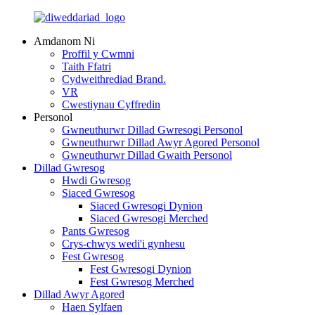
Amdanom Ni
Proffil y Cwmni
Taith Ffatri
Cydweithrediad Brand.
VR
Cwestiynau Cyffredin
Personol
Gwneuthurwr Dillad Gwresogi Personol
Gwneuthurwr Dillad Awyr Agored Personol
Gwneuthurwr Dillad Gwaith Personol
Dillad Gwresog
Hwdi Gwresog
Siaced Gwresog
Siaced Gwresogi Dynion
Siaced Gwresogi Merched
Pants Gwresog
Crys-chwys wedi'i gynhesu
Fest Gwresog
Fest Gwresogi Dynion
Fest Gwresog Merched
Dillad Awyr Agored
Haen Sylfaen