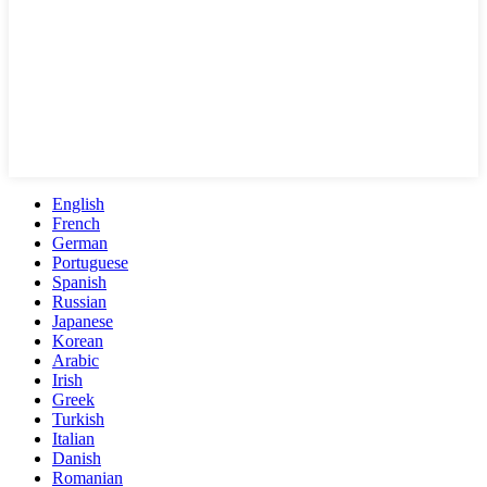
English
French
German
Portuguese
Spanish
Russian
Japanese
Korean
Arabic
Irish
Greek
Turkish
Italian
Danish
Romanian