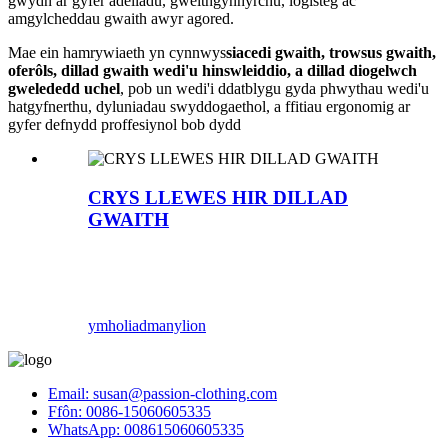
gwydn ar gyfer adeiladu, gweithgynhyrchu, logisteg ac
amgylcheddau gwaith awyr agored.
Mae ein hamrywiaeth yn cynnwys
siacedi gwaith, trowsus gwaith,
oferôls, dillad gwaith wedi'u hinswleiddio, a dillad diogelwch
gwelededd uchel
, pob un wedi'i ddatblygu gyda phwythau wedi'u
hatgyfnerthu, dyluniadau swyddogaethol, a ffitiau ergonomig ar
gyfer defnydd proffesiynol bob dydd
CRYS LLEWES HIR DILLAD
GWAITH
ymholiad
manylion
Email: susan@passion-clothing.com
Ffôn: 0086-15060605335
WhatsApp: 008615060605335