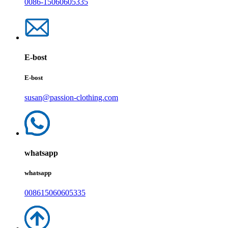
0086-15060605335
E-bost
E-bost
susan@passion-clothing.com
whatsapp
whatsapp
008615060605335