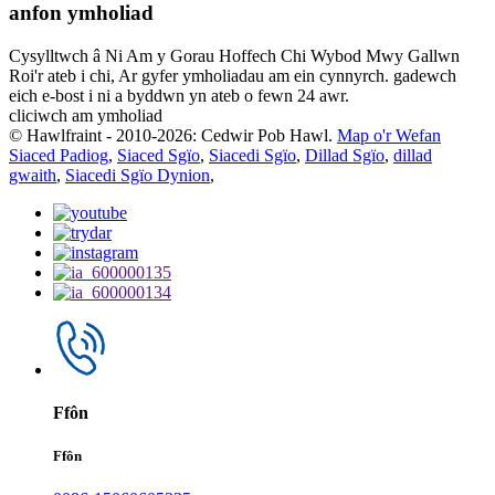
anfon ymholiad
Cysylltwch â Ni Am y Gorau Hoffech Chi Wybod Mwy Gallwn
Roi'r ateb i chi, Ar gyfer ymholiadau am ein cynnyrch. gadewch
eich e-bost i ni a byddwn yn ateb o fewn 24 awr.
cliciwch am ymholiad
© Hawlfraint - 2010-2026: Cedwir Pob Hawl.
Map o'r Wefan
Siaced Padiog
,
Siaced Sgïo
,
Siacedi Sgïo
,
Dillad Sgïo
,
dillad
gwaith
,
Siacedi Sgïo Dynion
,
Ffôn
Ffôn