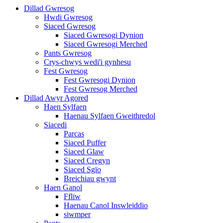
Dillad Gwresog
Hwdi Gwresog
Siaced Gwresog
Siaced Gwresogi Dynion
Siaced Gwresogi Merched
Pants Gwresog
Crys-chwys wedi'i gynhesu
Fest Gwresog
Fest Gwresogi Dynion
Fest Gwresog Merched
Dillad Awyr Agored
Haen Sylfaen
Haenau Sylfaen Gweithredol
Siacedi
Parcas
Siaced Puffer
Siaced Glaw
Siaced Cregyn
Siaced Sgïo
Breichiau gwynt
Haen Ganol
Ffliw
Haenau Canol Inswleiddio
siwmper