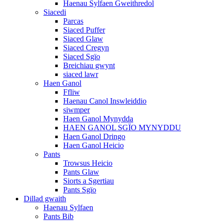
Haenau Sylfaen Gweithredol
Siacedi
Parcas
Siaced Puffer
Siaced Glaw
Siaced Cregyn
Siaced Sgïo
Breichiau gwynt
siaced lawr
Haen Ganol
Ffliw
Haenau Canol Inswleiddio
siwmper
Haen Ganol Mynydda
HAEN GANOL SGÏO MYNYDDU
Haen Ganol Dringo
Haen Ganol Heicio
Pants
Trowsus Heicio
Pants Glaw
Siorts a Sgertiau
Pants Sgïo
Dillad gwaith
Haenau Sylfaen
Pants Bib