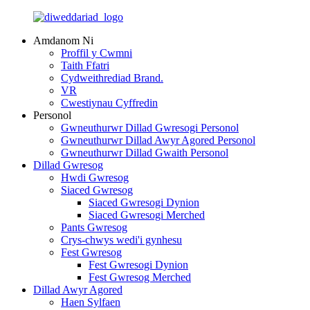
Amdanom Ni
Proffil y Cwmni
Taith Ffatri
Cydweithrediad Brand.
VR
Cwestiynau Cyffredin
Personol
Gwneuthurwr Dillad Gwresogi Personol
Gwneuthurwr Dillad Awyr Agored Personol
Gwneuthurwr Dillad Gwaith Personol
Dillad Gwresog
Hwdi Gwresog
Siaced Gwresog
Siaced Gwresogi Dynion
Siaced Gwresogi Merched
Pants Gwresog
Crys-chwys wedi'i gynhesu
Fest Gwresog
Fest Gwresogi Dynion
Fest Gwresog Merched
Dillad Awyr Agored
Haen Sylfaen