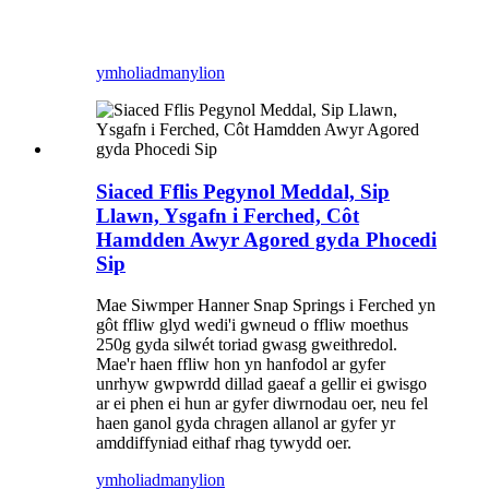
ymholiad
manylion
Siaced Fflis Pegynol Meddal, Sip
Llawn, Ysgafn i Ferched, Côt
Hamdden Awyr Agored gyda Phocedi
Sip
Mae Siwmper Hanner Snap Springs i Ferched yn
gôt ffliw glyd wedi'i gwneud o ffliw moethus
250g gyda silwét toriad gwasg gweithredol.
Mae'r haen ffliw hon yn hanfodol ar gyfer
unrhyw gwpwrdd dillad gaeaf a gellir ei gwisgo
ar ei phen ei hun ar gyfer diwrnodau oer, neu fel
haen ganol gyda chragen allanol ar gyfer yr
amddiffyniad eithaf rhag tywydd oer.
ymholiad
manylion