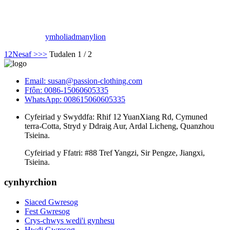
ymholiad
manylion
1
2
Nesaf >
>>
Tudalen 1 / 2
Email: susan@passion-clothing.com
Ffôn: 0086-15060605335
WhatsApp: 008615060605335
Cyfeiriad y Swyddfa: Rhif 12 YuanXiang Rd, Cymuned
terra-Cotta, Stryd y Ddraig Aur, Ardal Licheng, Quanzhou
Tsieina.
Cyfeiriad y Ffatri: #88 Tref Yangzi, Sir Pengze, Jiangxi,
Tsieina.
cynhyrchion
Siaced Gwresog
Fest Gwresog
Crys-chwys wedi'i gynhesu
Hwdi Gwresog