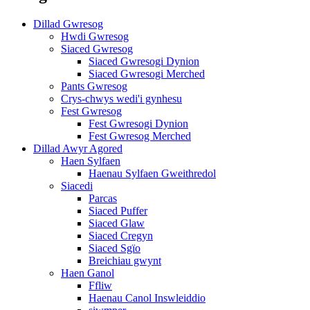
Dillad Gwresog
Hwdi Gwresog
Siaced Gwresog
Siaced Gwresogi Dynion
Siaced Gwresogi Merched
Pants Gwresog
Crys-chwys wedi'i gynhesu
Fest Gwresog
Fest Gwresogi Dynion
Fest Gwresog Merched
Dillad Awyr Agored
Haen Sylfaen
Haenau Sylfaen Gweithredol
Siacedi
Parcas
Siaced Puffer
Siaced Glaw
Siaced Cregyn
Siaced Sgïo
Breichiau gwynt
Haen Ganol
Ffliw
Haenau Canol Inswleiddio