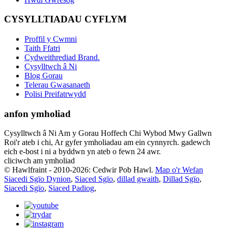
CYSYLLTIADAU CYFLYM
Proffil y Cwmni
Taith Ffatri
Cydweithrediad Brand.
Cysylltwch â Ni
Blog Gorau
Telerau Gwasanaeth
Polisi Preifatrwydd
anfon ymholiad
Cysylltwch â Ni Am y Gorau Hoffech Chi Wybod Mwy Gallwn
Roi'r ateb i chi, Ar gyfer ymholiadau am ein cynnyrch. gadewch
eich e-bost i ni a byddwn yn ateb o fewn 24 awr.
cliciwch am ymholiad
© Hawlfraint - 2010-2026: Cedwir Pob Hawl.
Map o'r Wefan
Siacedi Sgïo Dynion
,
Siaced Sgïo
,
dillad gwaith
,
Dillad Sgïo
,
Siacedi Sgïo
,
Siaced Padiog
,