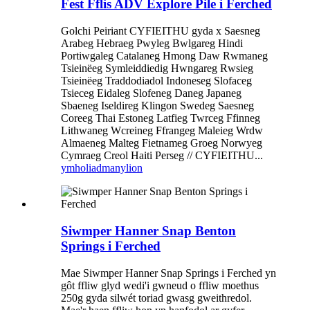
Fest Fflis ADV Explore Pile i Ferched
Golchi Peiriant CYFIEITHU gyda x Saesneg
Arabeg Hebraeg Pwyleg Bwlgareg Hindi
Portiwgaleg Catalaneg Hmong Daw Rwmaneg
Tsieinëeg Symleiddiedig Hwngareg Rwsieg
Tsieinëeg Traddodiadol Indoneseg Slofaceg
Tsieceg Eidaleg Slofeneg Daneg Japaneg
Sbaeneg Iseldireg Klingon Swedeg Saesneg
Coreeg Thai Estoneg Latfieg Twrceg Ffinneg
Lithwaneg Wcreineg Ffrangeg Maleieg Wrdw
Almaeneg Malteg Fietnameg Groeg Norwyeg
Cymraeg Creol Haiti Perseg // CYFIEITHU...
ymholiad
manylion
Siwmper Hanner Snap Benton
Springs i Ferched
Mae Siwmper Hanner Snap Springs i Ferched yn
gôt ffliw glyd wedi'i gwneud o ffliw moethus
250g gyda silwét toriad gwasg gweithredol.