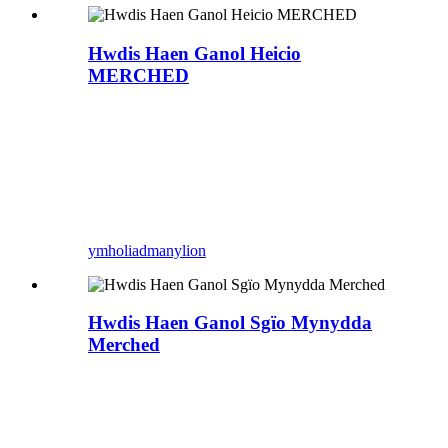
Hwdis Haen Ganol Heicio
MERCHED
ymholiad
manylion
Hwdis Haen Ganol Sgïo Mynydda
Merched