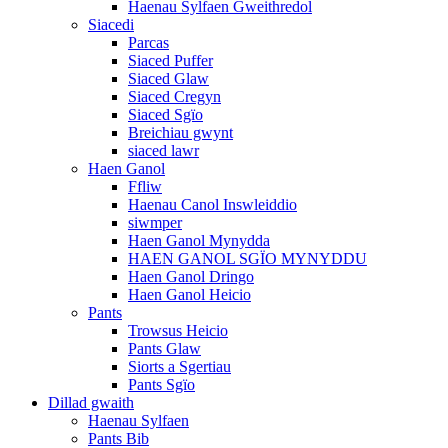
Haenau Sylfaen Gweithredol
Siacedi
Parcas
Siaced Puffer
Siaced Glaw
Siaced Cregyn
Siaced Sgïo
Breichiau gwynt
siaced lawr
Haen Ganol
Ffliw
Haenau Canol Inswleiddio
siwmper
Haen Ganol Mynydda
HAEN GANOL SGÏO MYNYDDU
Haen Ganol Dringo
Haen Ganol Heicio
Pants
Trowsus Heicio
Pants Glaw
Siorts a Sgertiau
Pants Sgïo
Dillad gwaith
Haenau Sylfaen
Pants Bib