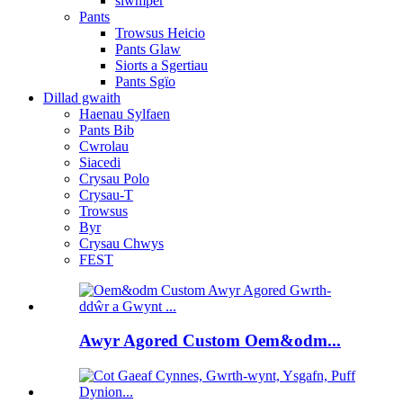
siwmper
Pants
Trowsus Heicio
Pants Glaw
Siorts a Sgertiau
Pants Sgïo
Dillad gwaith
Haenau Sylfaen
Pants Bib
Cwrolau
Siacedi
Crysau Polo
Crysau-T
Trowsus
Byr
Crysau Chwys
FEST
Awyr Agored Custom Oem&odm...