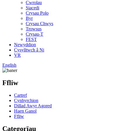
Cwrolau
Siacedi
Crysau Polo
Byr
Crysau Chwys
Trowsus
Crysau-T
FEST
Newyddion
Cysylltwch â Ni
VR
English
Ffliw
Cartref
Cynhyrchion
Dillad Awyr Agored
Haen Ganol
Ffliw
Categorïau