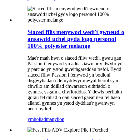
Siaced fflis menywod wedi'i gwneud o
ansawdd uchel gyda logo personol
100% polyester melange
Mae'r math hwn o siaced ffliw wedi'i gwau gan
Passion i fenywod yn addas iawn ar y llwybr yn
y parc ac yn ystod gweithgareddau trefol. Bydd
siaced ffliw Passion i fenywod yn bodloni
disgwyliadau'r defnyddwyr mwyaf heriol sy'n
chwilio am ddillad chwaraeon eithriadol o
gynnes, ysgafn a chyfforddus. Y dewis perffaith
gorau fel dillad o dan siaced gaeaf neu fel haen
allanol gynnes yn ystod dyddiau'r gwanwyn
neu'r hydref.
ymholiad
manylion