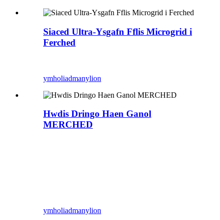
Siaced Ultra-Ysgafn Fflis Microgrid i
Ferched
ymholiad
manylion
Hwdis Dringo Haen Ganol
MERCHED
ymholiad
manylion