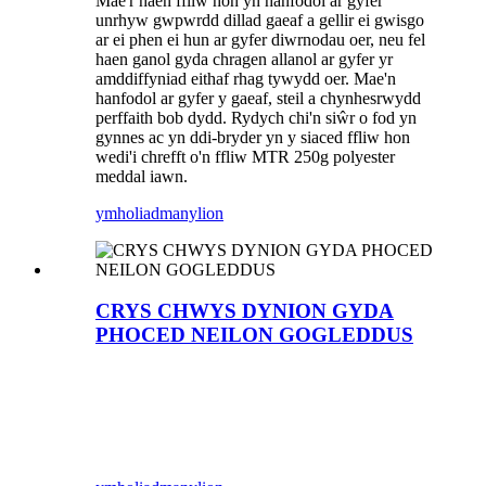
Mae'r haen ffliw hon yn hanfodol ar gyfer
unrhyw gwpwrdd dillad gaeaf a gellir ei gwisgo
ar ei phen ei hun ar gyfer diwrnodau oer, neu fel
haen ganol gyda chragen allanol ar gyfer yr
amddiffyniad eithaf rhag tywydd oer. Mae'n
hanfodol ar gyfer y gaeaf, steil a chynhesrwydd
perffaith bob dydd. Rydych chi'n siŵr o fod yn
gynnes ac yn ddi-bryder yn y siaced ffliw hon
wedi'i chrefft o'n ffliw MTR 250g polyester
meddal iawn.
ymholiad
manylion
CRYS CHWYS DYNION GYDA
PHOCED NEILON GOGLEDDUS