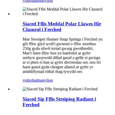
ymholiad
manylion
Siaced Fflis Meddal Polar Llawes Hir
Clasurol i Ferched
Mae Siwmper Hanner Snap Springs i Ferched yn
gôt ffliw glyd wedi'i gwneud o ffliw moethus
250g gyda silwét toriad gwasg gweithredol.
Mae'r haen ffliw hon yn hanfodol ar gyfer
unrhyw gwpwrdd dillad gaeaf a gellir ei gwisgo
ar ei phen ei hun ar gyfer diwrnodau oer, neu fel
haen ganol gyda chragen allanol ar gyfer yr
amddiffyniad eithaf rhag tywydd oer.
ymholiad
manylion
Siaced Sip Fflis Streipiog Radiant i
Ferched