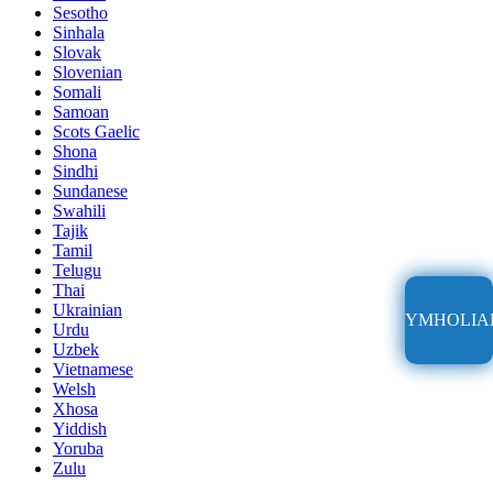
Sesotho
Sinhala
Slovak
Slovenian
Somali
Samoan
Scots Gaelic
Shona
Sindhi
Sundanese
Swahili
Tajik
Tamil
Telugu
Thai
Ukrainian
YMHOLIA
Urdu
Uzbek
Vietnamese
Welsh
Xhosa
Yiddish
Yoruba
Zulu