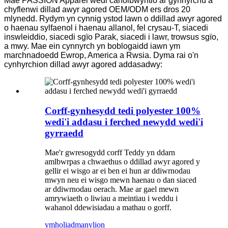
Mae PASSION Apparel wedi canolbwyntio ar gynhyrchu a
chyflenwi dillad awyr agored OEM/ODM ers dros 20
mlynedd. Rydym yn cynnig ystod lawn o ddillad awyr agored
o haenau sylfaenol i haenau allanol, fel crysau-T, siacedi
inswleiddio, siacedi sgïo Parak, siacedi i lawr, trowsus sgïo,
a mwy. Mae ein cynnyrch yn boblogaidd iawn ym
marchnadoedd Ewrop, America a Rwsia. Dyma rai o'n
cynhyrchion dillad awyr agored addasadwy:
Corff-gynhesydd tedi polyester 100%
wedi'i addasu i ferched newydd wedi'i
gyrraedd
Mae'r gwresogydd corff Teddy yn ddarn
amlbwrpas a chwaethus o ddillad awyr agored y
gellir ei wisgo ar ei ben ei hun ar ddiwrnodau
mwyn neu ei wisgo mewn haenau o dan siaced
ar ddiwrnodau oerach. Mae ar gael mewn
amrywiaeth o liwiau a meintiau i weddu i
wahanol ddewisiadau a mathau o gorff.
ymholiad
manylion