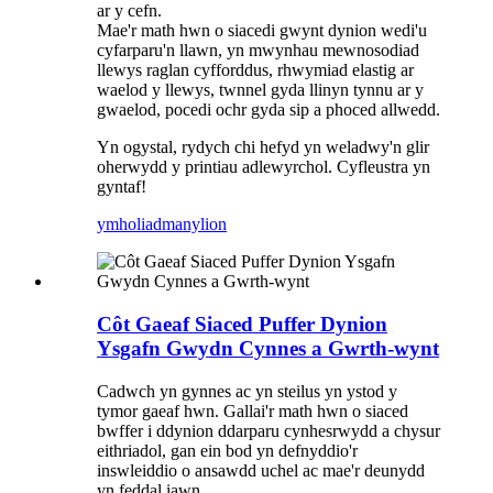
ar y cefn.
Mae'r math hwn o siacedi gwynt dynion wedi'u
cyfarparu'n llawn, yn mwynhau mewnosodiad
llewys raglan cyfforddus, rhwymiad elastig ar
waelod y llewys, twnnel gyda llinyn tynnu ar y
gwaelod, pocedi ochr gyda sip a phoced allwedd.
Yn ogystal, rydych chi hefyd yn weladwy'n glir
oherwydd y printiau adlewyrchol. Cyfleustra yn
gyntaf!
ymholiad
manylion
Côt Gaeaf Siaced Puffer Dynion
Ysgafn Gwydn Cynnes a Gwrth-wynt
Cadwch yn gynnes ac yn steilus yn ystod y
tymor gaeaf hwn. Gallai'r math hwn o siaced
bwffer i ddynion ddarparu cynhesrwydd a chysur
eithriadol, gan ein bod yn defnyddio'r
inswleiddio o ansawdd uchel ac mae'r deunydd
yn feddal iawn.