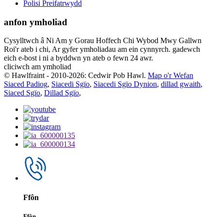
Polisi Preifatrwydd
anfon ymholiad
Cysylltwch â Ni Am y Gorau Hoffech Chi Wybod Mwy Gallwn
Roi'r ateb i chi, Ar gyfer ymholiadau am ein cynnyrch. gadewch
eich e-bost i ni a byddwn yn ateb o fewn 24 awr.
cliciwch am ymholiad
© Hawlfraint - 2010-2026: Cedwir Pob Hawl.
Map o'r Wefan
Siaced Padiog
,
Siacedi Sgïo
,
Siacedi Sgïo Dynion
,
dillad gwaith
,
Siaced Sgïo
,
Dillad Sgïo
,
Ffôn
Ffôn