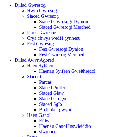
Dillad Gwresog
Hwdi Gwresog
Siaced Gwresog
Siaced Gwresogi Dynion
Siaced Gwresogi Merched
Pants Gwresog
Crys-chwys wedi'i gynhesu
Fest Gwresog
Fest Gwresogi Dynion
Fest Gwresog Merched
Dillad Awyr Agored
Haen Sylfaen
Haenau Sylfaen Gweithredol
Siacedi
Parcas
Siaced Puffer
Siaced Glaw
Siaced Cregyn
Siaced Sgïo
Breichiau gwynt
Haen Ganol
Ffliw
Haenau Canol Inswleiddio
siwmper