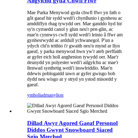
Ailgylchu gyda Chwfl Ffwr
Mae Parka Menywod gyda chwfl ffwr yn fath o
gôt gaeaf hir sydd wedi'i chynllunio i gynhesu ac
amddiffyn rhag tywydd oer. Mae ganddo hyd hir
sy'n cyrraedd canol y glun neu'r pen-glin, ac
mae'n cynnwys cwfl sydd wedi'i leinio â ffwr am
gynhesrwydd ac arddull ychwanegol. P'un a
ydych chi'n teithio i'r gwaith neu'n mynd ar llyn
gaeaf, y parka menywod hwn yw'r ateb perffaith
ar gyfer eich holl anghenion tywydd oer. Mae'r
deunydd yn polyester wedi'i ailgylchu ac mae'r
llenwad synthetig wedi'i inswleiddio. Mae'n
ddewis poblogaidd iawn ar gyfer gwisgo bob
dydd neu wisgo ar y stryd yn ystod misoedd y
gaeaf.
ymholiad
manylion
Dillad Awyr Agored Gaeaf Personol
Diddos Gwynt Snowboard Siaced
Sgïo Merched