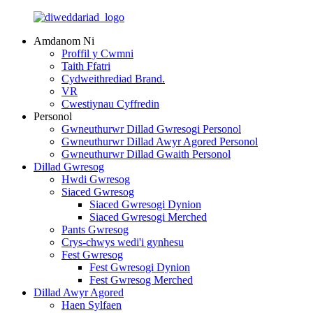
Amdanom Ni
Proffil y Cwmni
Taith Ffatri
Cydweithrediad Brand.
VR
Cwestiynau Cyffredin
Personol
Gwneuthurwr Dillad Gwresogi Personol
Gwneuthurwr Dillad Awyr Agored Personol
Gwneuthurwr Dillad Gwaith Personol
Dillad Gwresog
Hwdi Gwresog
Siaced Gwresog
Siaced Gwresogi Dynion
Siaced Gwresogi Merched
Pants Gwresog
Crys-chwys wedi'i gynhesu
Fest Gwresog
Fest Gwresogi Dynion
Fest Gwresog Merched
Dillad Awyr Agored
Haen Sylfaen