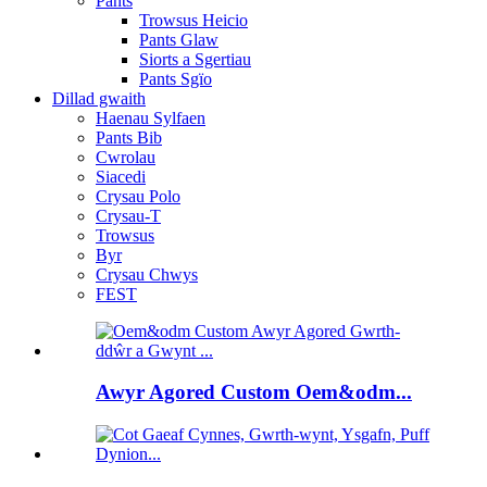
Pants
Trowsus Heicio
Pants Glaw
Siorts a Sgertiau
Pants Sgïo
Dillad gwaith
Haenau Sylfaen
Pants Bib
Cwrolau
Siacedi
Crysau Polo
Crysau-T
Trowsus
Byr
Crysau Chwys
FEST
Awyr Agored Custom Oem&odm...