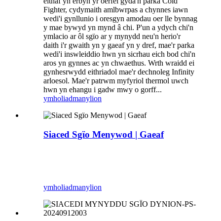
eithaf yn erbyn yr oerfel gyda'n parka Cold
Fighter, cydymaith amlbwrpas a chynnes iawn
wedi'i gynllunio i oresgyn amodau oer lle bynnag
y mae bywyd yn mynd â chi. P'un a ydych chi'n
ymlacio ar ôl sgïo ar y mynydd neu'n herio'r
daith i'r gwaith yn y gaeaf yn y dref, mae'r parka
wedi'i inswleiddio hwn yn sicrhau eich bod chi'n
aros yn gynnes ac yn chwaethus. Wrth wraidd ei
gynhesrwydd eithriadol mae'r dechnoleg Infinity
arloesol. Mae'r patrwm myfyriol thermol uwch
hwn yn ehangu i gadw mwy o gorff...
ymholiad
manylion
Siaced Sgïo Menywod | Gaeaf
ymholiad
manylion