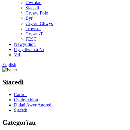
Cwrolau
Siacedi
Crysau Polo
Byr
Crysau Chwys
Trowsus
Crysau-T
FEST
Newyddion
Cysylltwch â Ni
VR
English
Siacedi
Cartref
Cynhyrchion
Dillad Awyr Agored
Siacedi
Categorïau