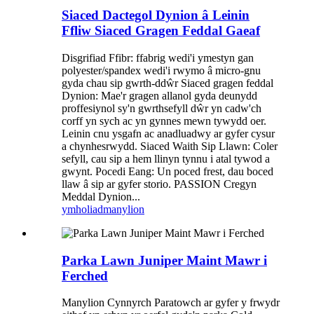
Siaced Dactegol Dynion â Leinin
Ffliw Siaced Gragen Feddal Gaeaf
Disgrifiad Ffibr: ffabrig wedi'i ymestyn gan
polyester/spandex wedi'i rwymo â micro-gnu
gyda chau sip gwrth-ddŵr Siaced gragen feddal
Dynion: Mae'r gragen allanol gyda deunydd
proffesiynol sy'n gwrthsefyll dŵr yn cadw'ch
corff yn sych ac yn gynnes mewn tywydd oer.
Leinin cnu ysgafn ac anadluadwy ar gyfer cysur
a chynhesrwydd. Siaced Waith Sip Llawn: Coler
sefyll, cau sip a hem llinyn tynnu i atal tywod a
gwynt. Pocedi Eang: Un poced frest, dau boced
llaw â sip ar gyfer storio. PASSION Cregyn
Meddal Dynion...
ymholiad
manylion
Parka Lawn Juniper Maint Mawr i
Ferched
Manylion Cynnyrch Paratowch ar gyfer y frwydr