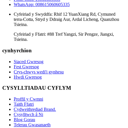
WhatsApp: 008615060605335
Cyfeiriad y Swyddfa: Rhif 12 YuanXiang Rd, Cymuned
terra-Cotta, Stryd y Ddraig Aur, Ardal Licheng, Quanzhou
Tsieina.
Cyfeiriad y Ffatri: #88 Tref Yangzi, Sir Pengze, Jiangxi,
Tsieina.
cynhyrchion
Siaced Gwresog
Fest Gwresog
Crys-chwys wedi'i gynhesu
Hwdi Gwresog
CYSYLLTIADAU CYFLYM
Proffil y Cwmni
Taith Ffatri
Cydweithrediad Brand.
Cysylltwch â Ni
Blog Gorau
Telerau Gwasanaeth