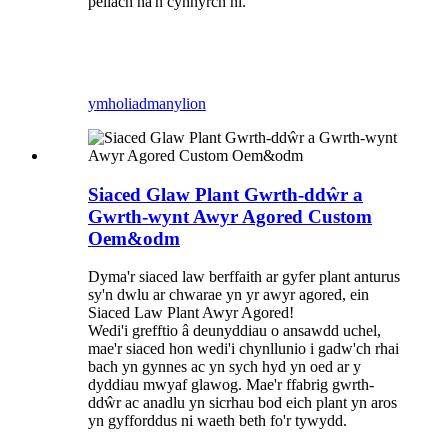
pellach na'n cynnyrch ni.
ymholiad
manylion
Siaced Glaw Plant Gwrth-ddŵr a
Gwrth-wynt Awyr Agored Custom
Oem&odm
Dyma'r siaced law berffaith ar gyfer plant anturus
sy'n dwlu ar chwarae yn yr awyr agored, ein
Siaced Law Plant Awyr Agored!
Wedi'i grefftio â deunyddiau o ansawdd uchel,
mae'r siaced hon wedi'i chynllunio i gadw'ch rhai
bach yn gynnes ac yn sych hyd yn oed ar y
dyddiau mwyaf glawog. Mae'r ffabrig gwrth-
ddŵr ac anadlu yn sicrhau bod eich plant yn aros
yn gyfforddus ni waeth beth fo'r tywydd.