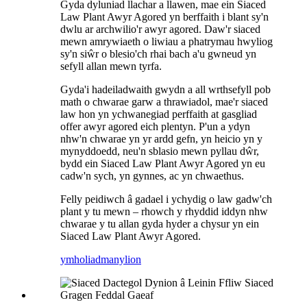
Gyda dyluniad llachar a llawen, mae ein Siaced
Law Plant Awyr Agored yn berffaith i blant sy'n
dwlu ar archwilio'r awyr agored. Daw'r siaced
mewn amrywiaeth o liwiau a phatrymau hwyliog
sy'n siŵr o blesio'ch rhai bach a'u gwneud yn
sefyll allan mewn tyrfa.
Gyda'i hadeiladwaith gwydn a all wrthsefyll pob
math o chwarae garw a thrawiadol, mae'r siaced
law hon yn ychwanegiad perffaith at gasgliad
offer awyr agored eich plentyn. P'un a ydyn
nhw'n chwarae yn yr ardd gefn, yn heicio yn y
mynyddoedd, neu'n sblasio mewn pyllau dŵr,
bydd ein Siaced Law Plant Awyr Agored yn eu
cadw'n sych, yn gynnes, ac yn chwaethus.
Felly peidiwch â gadael i ychydig o law gadw'ch
plant y tu mewn – rhowch y rhyddid iddyn nhw
chwarae y tu allan gyda hyder a chysur yn ein
Siaced Law Plant Awyr Agored.
ymholiad
manylion