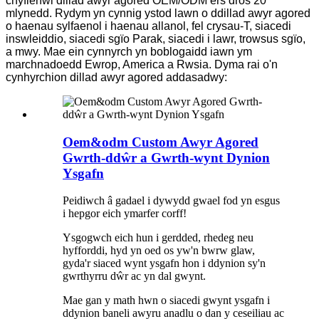
chyflenwi dillad awyr agored OEM/ODM ers dros 20
mlynedd. Rydym yn cynnig ystod lawn o ddillad awyr agored
o haenau sylfaenol i haenau allanol, fel crysau-T, siacedi
inswleiddio, siacedi sgïo Parak, siacedi i lawr, trowsus sgïo,
a mwy. Mae ein cynnyrch yn boblogaidd iawn ym
marchnadoedd Ewrop, America a Rwsia. Dyma rai o'n
cynhyrchion dillad awyr agored addasadwy:
Oem&odm Custom Awyr Agored
Gwrth-ddŵr a Gwrth-wynt Dynion
Ysgafn
Peidiwch â gadael i dywydd gwael fod yn esgus
i hepgor eich ymarfer corff!
Ysgogwch eich hun i gerdded, rhedeg neu
hyfforddi, hyd yn oed os yw'n bwrw glaw,
gyda'r siaced wynt ysgafn hon i ddynion sy'n
gwrthyrru dŵr ac yn dal gwynt.
Mae gan y math hwn o siacedi gwynt ysgafn i
ddynion baneli awyru anadlu o dan y ceseiliau ac