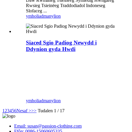
Daw Rwmaneg Tsieinëeg Symledig Hwngareg
Rwsieg Tsieinëeg Traddodiadol Indoneseg
Slofaceg ...
ymholiad
manylion
Siaced Sgio Padiog Newydd i
Ddynion gyda Hwdi
ymholiad
manylion
1
2
3
4
5
6
Nesaf >
>>
Tudalen 1 / 17
Email: susan@passion-clothing.com
Ffôn: 0086-15060605335