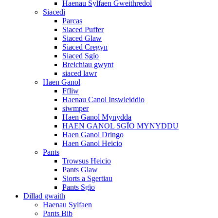
Haenau Sylfaen Gweithredol
Siacedi
Parcas
Siaced Puffer
Siaced Glaw
Siaced Cregyn
Siaced Sgïo
Breichiau gwynt
siaced lawr
Haen Ganol
Ffliw
Haenau Canol Inswleiddio
siwmper
Haen Ganol Mynydda
HAEN GANOL SGÏO MYNYDDU
Haen Ganol Dringo
Haen Ganol Heicio
Pants
Trowsus Heicio
Pants Glaw
Siorts a Sgertiau
Pants Sgïo
Dillad gwaith
Haenau Sylfaen
Pants Bib