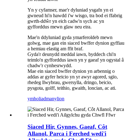
Yn y cyfamser, mae'r dyluniad ysgafn yn ei
gwneud hi'n hawdd i'w wisgo, tra bod ei ffabrig
gwrth-ddŵr yn eich cadw'n sych ac yn
gyfforddus mewn glaw neu eira.
Mae'n ddyluniad gyda ymarferoldeb mewn
golwg, mae gan ein siaced bwffer dynion gyffiau
a hemiau elastig am ffit braf.
Gyda'r deunydd meddal iawn, byddech chi'n
teimlo'n gyfforddus iawn yn y gaeaf yn ogystal â
chadw'r cynhesrwydd.
Mae ein siaced bwffer dynion yn arbennig o
addas ar gyfer heicio yn yr awyr agored, sgïo,
rhedeg llwybrau, gwersylla, dringo, beicio,
pysgota, golff, teithio, gwaith, loncian, ac ati.
ymholiad
manylion
Siaced Hir, Gynnes, Gaeaf, Côt
Allanol, Parca i Ferched wedi'i