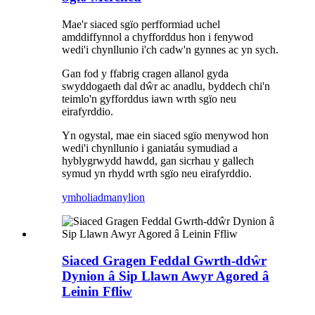
Mae'r siaced sgïo perfformiad uchel
amddiffynnol a chyfforddus hon i fenywod
wedi'i chynllunio i'ch cadw'n gynnes ac yn sych.
Gan fod y ffabrig cragen allanol gyda
swyddogaeth dal dŵr ac anadlu, byddech chi'n
teimlo'n gyfforddus iawn wrth sgïo neu
eirafyrddio.
Yn ogystal, mae ein siaced sgïo menywod hon
wedi'i chynllunio i ganiatáu symudiad a
hyblygrwydd hawdd, gan sicrhau y gallech
symud yn rhydd wrth sgïo neu eirafyrddio.
ymholiad
manylion
Siaced Gragen Feddal Gwrth-ddŵr
Dynion â Sip Llawn Awyr Agored â
Leinin Ffliw