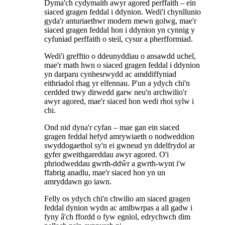
Dyma'ch cydymaith awyr agored perffaith – ein
siaced gragen feddal i ddynion. Wedi'i chynllunio
gyda'r anturiaethwr modern mewn golwg, mae'r
siaced gragen feddal hon i ddynion yn cynnig y
cyfuniad perffaith o steil, cysur a pherfformiad.
Wedi'i grefftio o ddeunyddiau o ansawdd uchel,
mae'r math hwn o siaced gragen feddal i ddynion
yn darparu cynhesrwydd ac amddiffyniad
eithriadol rhag yr elfennau. P'un a ydych chi'n
cerdded trwy dirwedd garw neu'n archwilio'r
awyr agored, mae'r siaced hon wedi rhoi sylw i
chi.
Ond nid dyna'r cyfan – mae gan ein siaced
gragen feddal hefyd amrywiaeth o nodweddion
swyddogaethol sy'n ei gwneud yn ddelfrydol ar
gyfer gweithgareddau awyr agored. O'i
phriodweddau gwrth-ddŵr a gwrth-wynt i'w
ffabrig anadlu, mae'r siaced hon yn un
amryddawn go iawn.
Felly os ydych chi'n chwilio am siaced gragen
feddal dynion wydn ac amlbwrpas a all gadw i
fyny â'ch ffordd o fyw egnïol, edrychwch dim