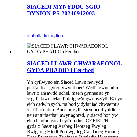
SIACEDI MYNYDDU SGÏO
DYNION-PS-20240912003
ymholiad
manylion
SIACED I LAWR CHWARAEONOL
GYDA PHADIO i Ferched
Yn cyflwyno ein Siaced Lawn newydd—
perffaith ar gyfer tywydd oer! Wedi'i gwneud o
lawr o ansawdd uchel, mae'n gynnes ac yn
ysgafn iawn. Mae ffabrig sy'n gwrthsefyll dŵr yn
eich cadw'n sych, tra bod y dyluniad chwaethus
yn ffitio'n dda. Boed ar gyfer strydoedd y ddinas
neu anturiaethau awyr agored, y siaced hon yw
eich hanfod gaeaf cyfforddus. CYFIEITHU
gyda x Saesneg Arabeg Hebraeg Pwyleg
Bwlgareg Hindi Portiwgaleg Catalaneg Hmong