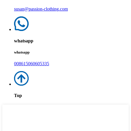
susan@passion-clothing.com
whatsapp
whatsapp
008615060605335
Top