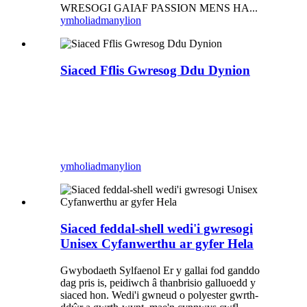
WRESOGI GAIAF PASSION MENS HA...
ymholiad
manylion
Siaced Fflis Gwresog Ddu Dynion
ymholiad
manylion
Siaced feddal-shell wedi'i gwresogi
Unisex Cyfanwerthu ar gyfer Hela
Gwybodaeth Sylfaenol Er y gallai fod ganddo
dag pris is, peidiwch â thanbrisio galluoedd y
siaced hon. Wedi'i gwneud o polyester gwrth-