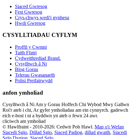
Siaced Gwresog
Fest Gwresog
Crys-chwys wedi'i gynhesu
Hwdi Gwresog
CYSYLLTIADAU CYFLYM
Proffil y Cwmni
Taith Ffatri
Cydweithrediad Brand.
Cysylltwch â Ni
Blog Gorau
Telerau Gwasanaeth
Polisi Preifatrwydd
anfon ymholiad
Cysylltwch â Ni Am y Gorau Hoffech Chi Wybod Mwy Gallwn
Roi'r ateb i chi, Ar gyfer ymholiadau am ein cynnyrch. gadewch
eich e-bost i ni a byddwn yn ateb o fewn 24 awr.
cliciwch am ymholiad
© Hawlfraint - 2010-2026: Cedwir Pob Hawl.
Map o'r Wefan
Siacedi Sgïo
,
Dillad Sgïo
,
Siaced Padiog
,
dillad gwaith
,
Siacedi
Sgïo Dynion
,
Siaced Sgïo
,