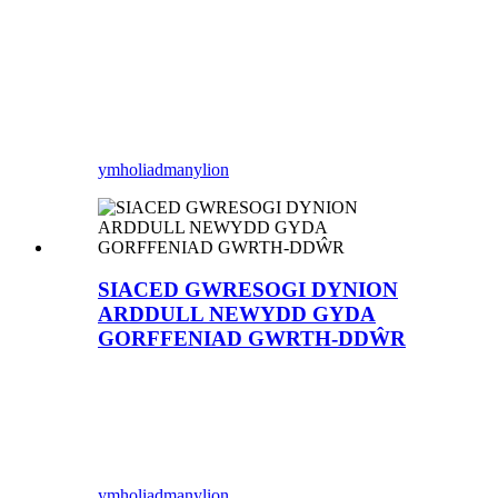
ymholiad
manylion
SIACED GWRESOGI DYNION
ARDDULL NEWYDD GYDA
GORFFENIAD GWRTH-DDŴR
ymholiad
manylion