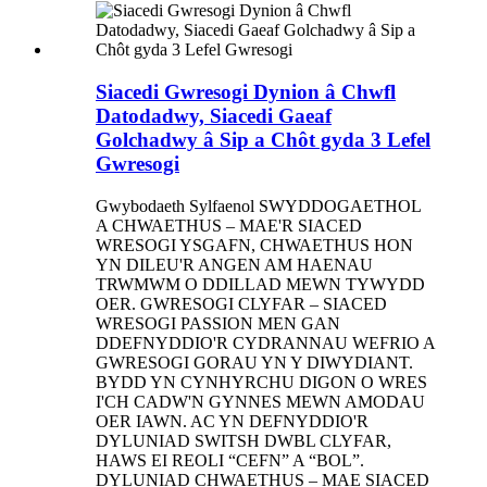
Siacedi Gwresogi Dynion â Chwfl
Datodadwy, Siacedi Gaeaf
Golchadwy â Sip a Chôt gyda 3 Lefel
Gwresogi
Gwybodaeth Sylfaenol SWYDDOGAETHOL
A CHWAETHUS – MAE'R SIACED
WRESOGI YSGAFN, CHWAETHUS HON
YN DILEU'R ANGEN AM HAENAU
TRWMWM O DDILLAD MEWN TYWYDD
OER. GWRESOGI CLYFAR – SIACED
WRESOGI PASSION MEN GAN
DDEFNYDDIO'R CYDRANNAU WEFRIO A
GWRESOGI GORAU YN Y DIWYDIANT.
BYDD YN CYNHYRCHU DIGON O WRES
I'CH CADW'N GYNNES MEWN AMODAU
OER IAWN. AC YN DEFNYDDIO'R
DYLUNIAD SWITSH DWBL CLYFAR,
HAWS EI REOLI “CEFN” A “BOL”.
DYLUNIAD CHWAETHUS – MAE SIACED