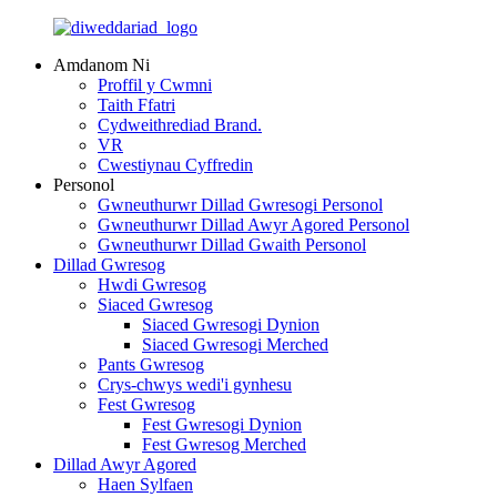
Amdanom Ni
Proffil y Cwmni
Taith Ffatri
Cydweithrediad Brand.
VR
Cwestiynau Cyffredin
Personol
Gwneuthurwr Dillad Gwresogi Personol
Gwneuthurwr Dillad Awyr Agored Personol
Gwneuthurwr Dillad Gwaith Personol
Dillad Gwresog
Hwdi Gwresog
Siaced Gwresog
Siaced Gwresogi Dynion
Siaced Gwresogi Merched
Pants Gwresog
Crys-chwys wedi'i gynhesu
Fest Gwresog
Fest Gwresogi Dynion
Fest Gwresog Merched
Dillad Awyr Agored
Haen Sylfaen