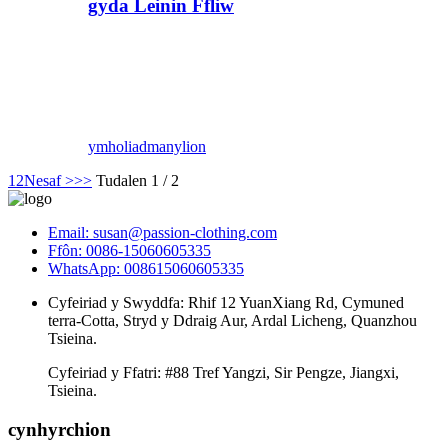
gyda Leinin Ffliw
ymholiad
manylion
1
2
Nesaf >
>>
Tudalen 1 / 2
Email: susan@passion-clothing.com
Ffôn: 0086-15060605335
WhatsApp: 008615060605335
Cyfeiriad y Swyddfa: Rhif 12 YuanXiang Rd, Cymuned
terra-Cotta, Stryd y Ddraig Aur, Ardal Licheng, Quanzhou
Tsieina.
Cyfeiriad y Ffatri: #88 Tref Yangzi, Sir Pengze, Jiangxi,
Tsieina.
cynhyrchion