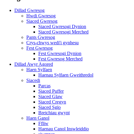
Dillad Gwresog
Hwdi Gwresog
Siaced Gwresog
Siaced Gwresogi Dynion
Siaced Gwresogi Merched
Pants Gwresog
Crys-chwys wedi'i gynhesu
Fest Gwresog
Fest Gwresogi Dynion
Fest Gwresog Merched
Dillad Awyr Agored
Haen Sylfaen
Haenau Sylfaen Gweithredol
Siacedi
Parcas
Siaced Puffer
Siaced Glaw
Siaced Cregyn
Siaced Sgïo
Breichiau gwynt
Haen Ganol
Ffliw
Haenau Canol Inswleiddio