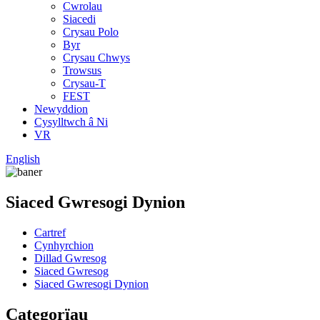
Cwrolau
Siacedi
Crysau Polo
Byr
Crysau Chwys
Trowsus
Crysau-T
FEST
Newyddion
Cysylltwch â Ni
VR
English
Siaced Gwresogi Dynion
Cartref
Cynhyrchion
Dillad Gwresog
Siaced Gwresog
Siaced Gwresogi Dynion
Categorïau