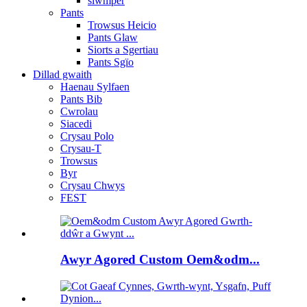
siwmper
Pants
Trowsus Heicio
Pants Glaw
Siorts a Sgertiau
Pants Sgïo
Dillad gwaith
Haenau Sylfaen
Pants Bib
Cwrolau
Siacedi
Crysau Polo
Crysau-T
Trowsus
Byr
Crysau Chwys
FEST
Awyr Agored Custom Oem&odm...