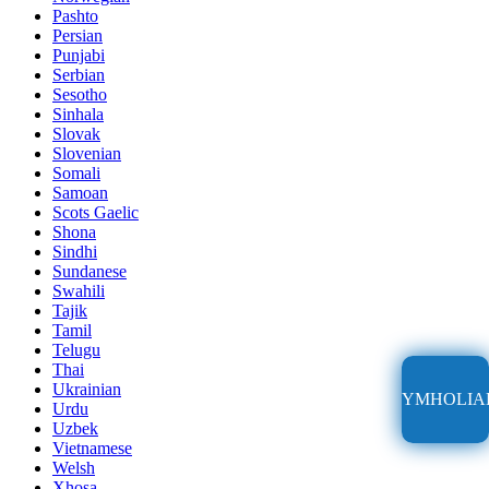
Pashto
Persian
Punjabi
Serbian
Sesotho
Sinhala
Slovak
Slovenian
Somali
Samoan
Scots Gaelic
Shona
Sindhi
Sundanese
Swahili
Tajik
Tamil
Telugu
Thai
Ukrainian
YMHOLIA
Urdu
Uzbek
Vietnamese
Welsh
Xhosa