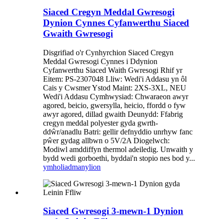
Siaced Cregyn Meddal Gwresogi
Dynion Cynnes Cyfanwerthu Siaced
Gwaith Gwresogi
Disgrifiad o'r Cynhyrchion Siaced Cregyn
Meddal Gwresogi Cynnes i Ddynion
Cyfanwerthu Siaced Waith Gwresogi Rhif yr
Eitem: PS-2307048 Lliw: Wedi'i Addasu yn ôl
Cais y Cwsmer Ystod Maint: 2XS-3XL, NEU
Wedi'i Addasu Cymhwysiad: Chwaraeon awyr
agored, beicio, gwersylla, heicio, ffordd o fyw
awyr agored, dillad gwaith Deunydd: Ffabrig
cregyn meddal polyester gyda gwrth-
ddŵr/anadlu Batri: gellir defnyddio unrhyw fanc
pŵer gydag allbwn o 5V/2A Diogelwch:
Modiwl amddiffyn thermol adeiledig. Unwaith y
bydd wedi gorboethi, byddai'n stopio nes bod y...
ymholiad
manylion
Siaced Gwresogi 3-mewn-1 Dynion