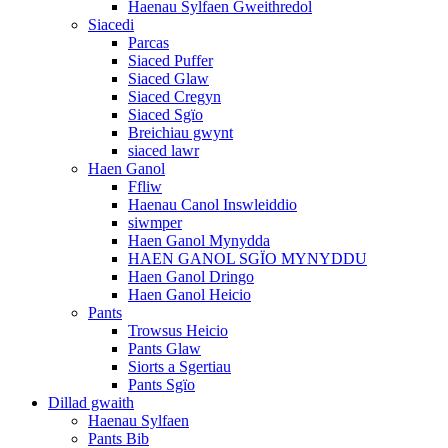
Haenau Sylfaen Gweithredol
Siacedi
Parcas
Siaced Puffer
Siaced Glaw
Siaced Cregyn
Siaced Sgïo
Breichiau gwynt
siaced lawr
Haen Ganol
Ffliw
Haenau Canol Inswleiddio
siwmper
Haen Ganol Mynydda
HAEN GANOL SGÏO MYNYDDU
Haen Ganol Dringo
Haen Ganol Heicio
Pants
Trowsus Heicio
Pants Glaw
Siorts a Sgertiau
Pants Sgïo
Dillad gwaith
Haenau Sylfaen
Pants Bib