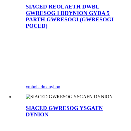
SIACED REOLAETH DWBL
GWRESOG I DDYNION GYDA 5
PARTH GWRESOGI (GWRESOGI
POCED)
ymholiad
manylion
SIACED GWRESOG YSGAFN
DYNION