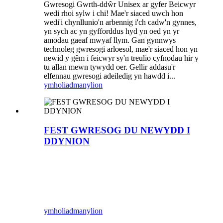
Gwresogi Gwrth-ddŵr Unisex ar gyfer Beicwyr
wedi rhoi sylw i chi! Mae'r siaced uwch hon
wedi'i chynllunio'n arbennig i'ch cadw'n gynnes,
yn sych ac yn gyfforddus hyd yn oed yn yr
amodau gaeaf mwyaf llym. Gan gynnwys
technoleg gwresogi arloesol, mae'r siaced hon yn
newid y gêm i feicwyr sy'n treulio cyfnodau hir y
tu allan mewn tywydd oer. Gellir addasu'r
elfennau gwresogi adeiledig yn hawdd i...
ymholiad
manylion
FEST GWRESOG DU NEWYDD I
DDYNION
ymholiad
manylion