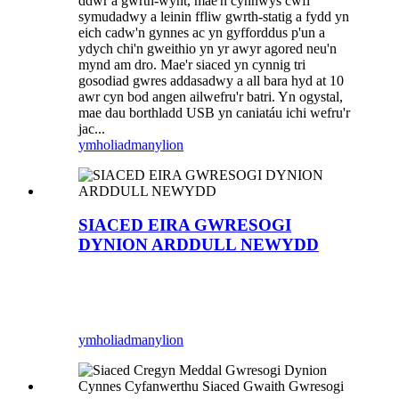
ddŵr a gwrth-wynt, mae'n cynnwys cwfl
symudadwy a leinin ffliw gwrth-statig a fydd yn
eich cadw'n gynnes ac yn gyfforddus p'un a
ydych chi'n gweithio yn yr awyr agored neu'n
mynd am dro. Mae'r siaced yn cynnig tri
gosodiad gwres addasadwy a all bara hyd at 10
awr cyn bod angen ailwefru'r batri. Yn ogystal,
mae dau borthladd USB yn caniatáu ichi wefru'r
jac...
ymholiad
manylion
SIACED EIRA GWRESOGI
DYNION ARDDULL NEWYDD
ymholiad
manylion