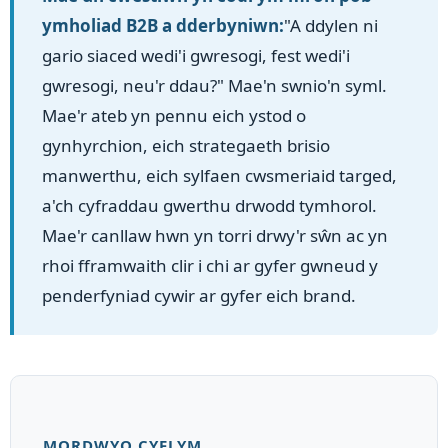
ymholiad B2B a dderbyniwn:
"A ddylen ni
gario siaced wedi'i gwresogi, fest wedi'i
gwresogi, neu'r ddau?" Mae'n swnio'n syml.
Mae'r ateb yn pennu eich ystod o
gynhyrchion, eich strategaeth brisio
manwerthu, eich sylfaen cwsmeriaid targed,
a'ch cyfraddau gwerthu drwodd tymhorol.
Mae'r canllaw hwn yn torri drwy'r sŵn ac yn
rhoi fframwaith clir i chi ar gyfer gwneud y
penderfyniad cywir ar gyfer eich brand.
MORDWYO CYFLYM