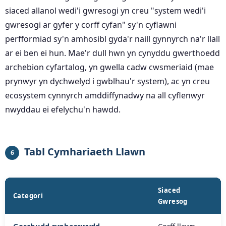
siaced allanol wedi'i gwresogi yn creu "system wedi'i
gwresogi ar gyfer y corff cyfan" sy'n cyflawni
perfformiad sy'n amhosibl gyda'r naill gynnyrch na'r llall
ar ei ben ei hun. Mae'r dull hwn yn cynyddu gwerthoedd
archebion cyfartalog, yn gwella cadw cwsmeriaid (mae
prynwyr yn dychwelyd i gwblhau'r system), ac yn creu
ecosystem cynnyrch amddiffynadwy na all cyflenwyr
nwyddau ei efelychu'n hawdd.
Tabl Cymhariaeth Llawn
6
Siaced
Categori
Gwresog