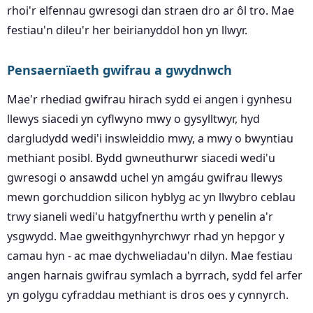
rhoi'r elfennau gwresogi dan straen dro ar ôl tro. Mae
festiau'n dileu'r her beirianyddol hon yn llwyr.
Pensaernïaeth gwifrau a gwydnwch
Mae'r rhediad gwifrau hirach sydd ei angen i gynhesu
llewys siacedi yn cyflwyno mwy o gysylltwyr, hyd
dargludydd wedi'i inswleiddio mwy, a mwy o bwyntiau
methiant posibl. Bydd gwneuthurwr siacedi wedi'u
gwresogi o ansawdd uchel yn amgáu gwifrau llewys
mewn gorchuddion silicon hyblyg ac yn llwybro ceblau
trwy sianeli wedi'u hatgyfnerthu wrth y penelin a'r
ysgwydd. Mae gweithgynhyrchwyr rhad yn hepgor y
camau hyn - ac mae dychweliadau'n dilyn. Mae festiau
angen harnais gwifrau symlach a byrrach, sydd fel arfer
yn golygu cyfraddau methiant is dros oes y cynnyrch.