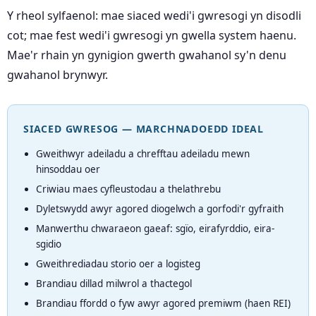
Y rheol sylfaenol: mae siaced wedi'i gwresogi yn disodli
cot; mae fest wedi'i gwresogi yn gwella system haenu.
Mae'r rhain yn gynigion gwerth gwahanol sy'n denu
gwahanol brynwyr.
SIACED GWRESOG — MARCHNADOEDD IDEAL
Gweithwyr adeiladu a chrefftau adeiladu mewn
hinsoddau oer
Criwiau maes cyfleustodau a thelathrebu
Dyletswydd awyr agored diogelwch a gorfodi'r gyfraith
Manwerthu chwaraeon gaeaf: sgïo, eirafyrddio, eira-
sgidio
Gweithrediadau storio oer a logisteg
Brandiau dillad milwrol a thactegol
Brandiau ffordd o fyw awyr agored premiwm (haen REI)