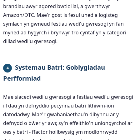
brandiau awyr agored bwtic llai, a gwerthwyr
Amazon/DTC. Mae'r gost is fesul uned a logisteg
symlach yn gwneud festiau wedi'u gwresogi yn fan
mynediad hygyrch i brynwyr tro cyntaf yn y categori
dillad wedi'u gwresogi.
Systemau Batri: Goblygiadau
4
Perfformiad
Mae siacedi wedi'u gwresogi a festiau wedi'u gwresogi
ill dau yn defnyddio pecynnau batri lithiwm-ion
datodadwy. Mae'r gwahaniaethau'n dibynnu ar y
defnydd o bŵer yr awr, sy'n effeithio'n uniongyrchol ar
oes y batri - ffactor hollbwysig ym modlonrwydd