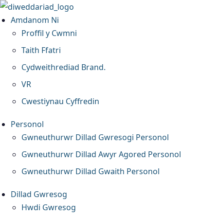
Amdanom Ni
Proffil y Cwmni
Taith Ffatri
Cydweithrediad Brand.
VR
Cwestiynau Cyffredin
Personol
Gwneuthurwr Dillad Gwresogi Personol
Gwneuthurwr Dillad Awyr Agored Personol
Gwneuthurwr Dillad Gwaith Personol
Dillad Gwresog
Hwdi Gwresog