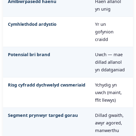
Amlbwrpasedd haenu
Haen allanol
yn unig
Cymhlethdod ardystio
Yr un
gofynion
craidd
Potensial bri brand
Uwch — mae
dillad allanol
yn ddatganiad
Risg cyfradd dychwelyd cwsmeriaid
Ychydig yn
uwch (maint,
ffit llewys)
Segment prynwyr targed gorau
Dillad gwaith,
awyr agored,
manwerthu