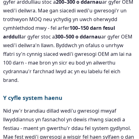
gyfer arddulliau stoc a
200–300 o ddarnau
ar gyfer OEM
wedi'i deilwra. Mae gan siacedi wedi'u gwresogi'r un
trothwyon MOQ neu ychydig yn uwch oherwydd
cymhlethdod mwy - fel arfer
100–150 darn fesul
arddull
ar gyfer stoc a
300–500 o ddarnau
ar gyfer OEM
wedi'i deilwra'n llawn. Byddwch yn ofalus o unrhyw
ffatri sy'n cynnig siaced wedi'i gwresogi OEM am lai na
100 darn - mae bron yn sicr eu bod yn ailwerthu
cydrannau'r farchnad lwyd ac yn eu labelu fel eich
brand.
Y cyfle system haenu
Nid yw'r brandiau dillad wedi'u gwresogi mwyaf
llwyddiannus yn fasnachol yn dewis rhwng siacedi a
festiau - maent yn gwerthu'r ddau fel system gydlynol.
Mae fest wedi'i gwresogi a wisgir fel haen sylfaen o dan