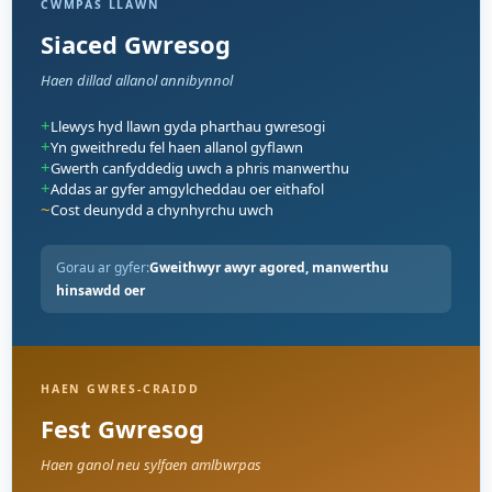
CWMPAS LLAWN
Siaced Gwresog
Haen dillad allanol annibynnol
+
Llewys hyd llawn gyda pharthau gwresogi
+
Yn gweithredu fel haen allanol gyflawn
+
Gwerth canfyddedig uwch a phris manwerthu
+
Addas ar gyfer amgylcheddau oer eithafol
~
Cost deunydd a chynhyrchu uwch
Gorau ar gyfer:
Gweithwyr awyr agored, manwerthu
hinsawdd oer
HAEN GWRES-CRAIDD
Fest Gwresog
Haen ganol neu sylfaen amlbwrpas