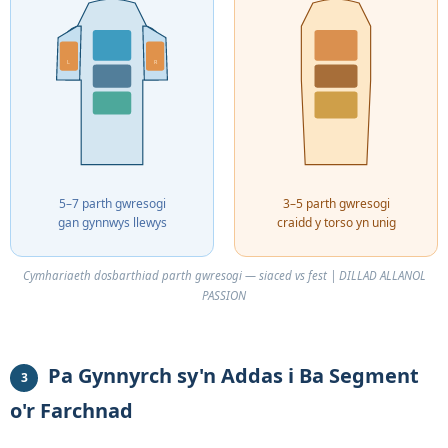
L
R
5–7 parth gwresogi
3–5 parth gwresogi
gan gynnwys llewys
craidd y torso yn unig
Cymhariaeth dosbarthiad parth gwresogi — siaced vs fest | DILLAD ALLANOL
PASSION
Pa Gynnyrch sy'n Addas i Ba Segment
3
o'r Farchnad