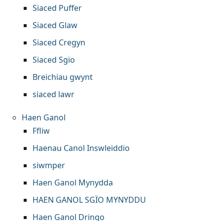
Siaced Puffer
Siaced Glaw
Siaced Cregyn
Siaced Sgïo
Breichiau gwynt
siaced lawr
Haen Ganol
Ffliw
Haenau Canol Inswleiddio
siwmper
Haen Ganol Mynydda
HAEN GANOL SGÏO MYNYDDU
Haen Ganol Dringo