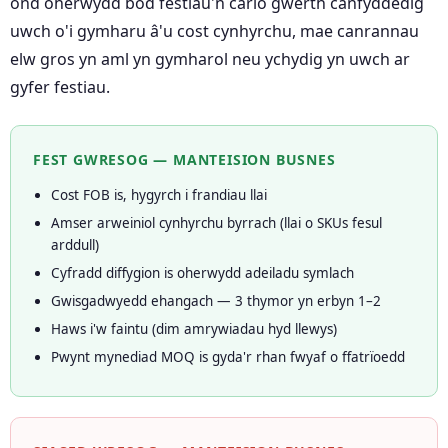
ond oherwydd bod festiau'n cario gwerth canfyddedig
uwch o'i gymharu â'u cost cynhyrchu, mae canrannau
elw gros yn aml yn gymharol neu ychydig yn uwch ar
gyfer festiau.
FEST GWRESOG — MANTEISION BUSNES
Cost FOB is, hygyrch i frandiau llai
Amser arweiniol cynhyrchu byrrach (llai o SKUs fesul
arddull)
Cyfradd diffygion is oherwydd adeiladu symlach
Gwisgadwyedd ehangach — 3 thymor yn erbyn 1–2
Haws i'w faintu (dim amrywiadau hyd llewys)
Pwynt mynediad MOQ is gyda'r rhan fwyaf o ffatrïoedd