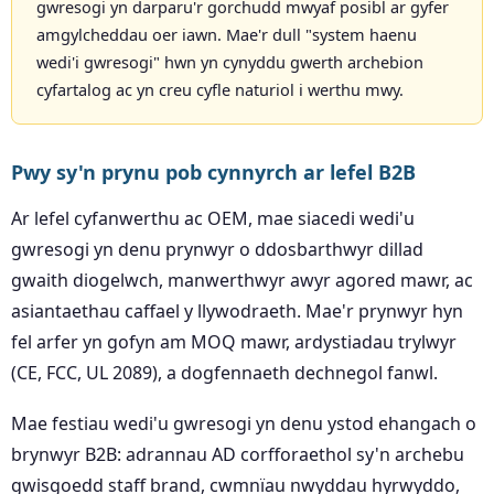
gwresogi yn darparu'r gorchudd mwyaf posibl ar gyfer
amgylcheddau oer iawn. Mae'r dull "system haenu
wedi'i gwresogi" hwn yn cynyddu gwerth archebion
cyfartalog ac yn creu cyfle naturiol i werthu mwy.
Pwy sy'n prynu pob cynnyrch ar lefel B2B
Ar lefel cyfanwerthu ac OEM, mae siacedi wedi'u
gwresogi yn denu prynwyr o ddosbarthwyr dillad
gwaith diogelwch, manwerthwyr awyr agored mawr, ac
asiantaethau caffael y llywodraeth. Mae'r prynwyr hyn
fel arfer yn gofyn am MOQ mawr, ardystiadau trylwyr
(CE, FCC, UL 2089), a dogfennaeth dechnegol fanwl.
Mae festiau wedi'u gwresogi yn denu ystod ehangach o
brynwyr B2B: adrannau AD corfforaethol sy'n archebu
gwisgoedd staff brand, cwmnïau nwyddau hyrwyddo,