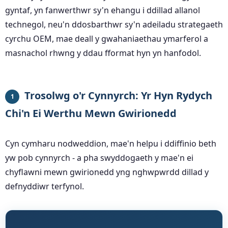
gyntaf, yn fanwerthwr sy'n ehangu i ddillad allanol
technegol, neu'n ddosbarthwr sy'n adeiladu strategaeth
cyrchu OEM, mae deall y gwahaniaethau ymarferol a
masnachol rhwng y ddau fformat hyn yn hanfodol.
Trosolwg o'r Cynnyrch: Yr Hyn Rydych
1
Chi'n Ei Werthu Mewn Gwirionedd
Cyn cymharu nodweddion, mae'n helpu i ddiffinio beth
yw pob cynnyrch - a pha swyddogaeth y mae'n ei
chyflawni mewn gwirionedd yng nghwpwrdd dillad y
defnyddiwr terfynol.