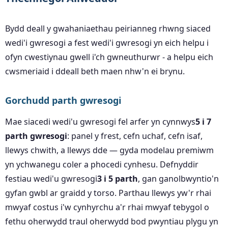
Bydd deall y gwahaniaethau peirianneg rhwng siaced
wedi'i gwresogi a fest wedi'i gwresogi yn eich helpu i
ofyn cwestiynau gwell i'ch gwneuthurwr - a helpu eich
cwsmeriaid i ddeall beth maen nhw'n ei brynu.
Gorchudd parth gwresogi
Mae siacedi wedi'u gwresogi fel arfer yn cynnwys
5 i 7
parth gwresogi
: panel y frest, cefn uchaf, cefn isaf,
llewys chwith, a llewys dde — gyda modelau premiwm
yn ychwanegu coler a phocedi cynhesu. Defnyddir
festiau wedi'u gwresogi
3 i 5 parth
, gan ganolbwyntio'n
gyfan gwbl ar graidd y torso. Parthau llewys yw'r rhai
mwyaf costus i'w cynhyrchu a'r rhai mwyaf tebygol o
fethu oherwydd traul oherwydd bod pwyntiau plygu yn