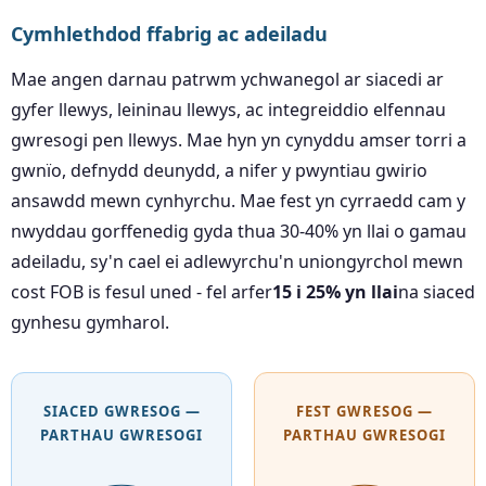
Cymhlethdod ffabrig ac adeiladu
Mae angen darnau patrwm ychwanegol ar siacedi ar
gyfer llewys, leininau llewys, ac integreiddio elfennau
gwresogi pen llewys. Mae hyn yn cynyddu amser torri a
gwnïo, defnydd deunydd, a nifer y pwyntiau gwirio
ansawdd mewn cynhyrchu. Mae fest yn cyrraedd cam y
nwyddau gorffenedig gyda thua 30-40% yn llai o gamau
adeiladu, sy'n cael ei adlewyrchu'n uniongyrchol mewn
cost FOB is fesul uned - fel arfer
15 i 25% yn llai
na siaced
gynhesu gymharol.
SIACED GWRESOG —
FEST GWRESOG —
PARTHAU GWRESOGI
PARTHAU GWRESOGI