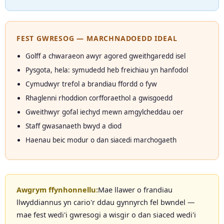
FEST GWRESOG — MARCHNADOEDD IDEAL
Golff a chwaraeon awyr agored gweithgaredd isel
Pysgota, hela: symudedd heb freichiau yn hanfodol
Cymudwyr trefol a brandiau ffordd o fyw
Rhaglenni rhoddion corfforaethol a gwisgoedd
Gweithwyr gofal iechyd mewn amgylcheddau oer
Staff gwasanaeth bwyd a diod
Haenau beic modur o dan siacedi marchogaeth
Awgrym ffynhonnellu:
Mae llawer o frandiau
llwyddiannus yn cario'r ddau gynnyrch fel bwndel —
mae fest wedi'i gwresogi a wisgir o dan siaced wedi'i