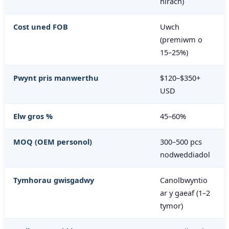
hirach)
Cost uned FOB
Uwch
(premiwm o
15–25%)
Pwynt pris manwerthu
$120–$350+
USD
Elw gros %
45–60%
MOQ (OEM personol)
300–500 pcs
nodweddiadol
Tymhorau gwisgadwy
Canolbwyntio
ar y gaeaf (1–2
tymor)