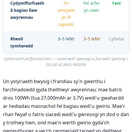
Cydymffurfiaeth
Yn
Fel arfer
Fest
â bagiau llaw
amrywio
yn iawn
awyrennau
yn ôl
capasiti
Rheoli
3–5 lefel
3–5 lefel
Cyfartal
tymheredd
Cymhariaeth perfformiad batri — siaced wedi'i gwresogi vs fest wedi'i gwresogi |
DILLAD ALLANOL PASSION
Un ystyriaeth bwysig i frandiau sy'n gwerthu i
farchnadoedd gyda theithwyr awyrennau: mae batris
dros 100Wh (tua 27,000mAh ar 3.7V) wedi'u gwahardd
ar hediadau masnachol fel bagiau wedi'u gwirio. Mae'r
rhan fwyaf o fatris siacedi wedi'u gwresogi yn dod o dan
y trothwy hwn, ond mae'n werth gwirio gyda'ch
gwneuthurwr a yw'ch cwsmeriaid targed yn deithwyr