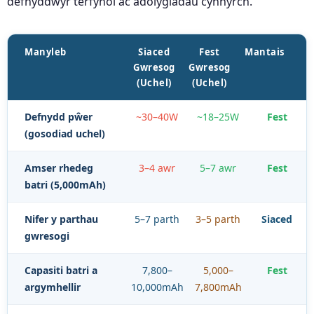
defnyddwyr terfynol ac adolygiadau cynnyrch.
Manyleb
Siaced
Fest
Mantais
Gwresog
Gwresog
(Uchel)
(Uchel)
Defnydd pŵer
~30–40W
~18–25W
Fest
(gosodiad uchel)
Amser rhedeg
3–4 awr
5–7 awr
Fest
batri (5,000mAh)
Nifer y parthau
5–7 parth
3–5 parth
Siaced
gwresogi
Capasiti batri a
7,800–
5,000–
Fest
argymhellir
10,000mAh
7,800mAh