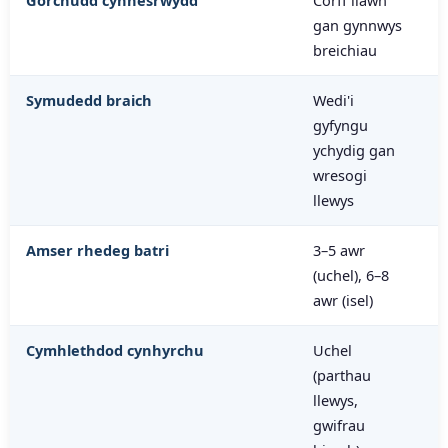
Gorchudd cynhesrwydd
Corff llawn
gan gynnwys
breichiau
Symudedd braich
Wedi'i
gyfyngu
ychydig gan
wresogi
llewys
Amser rhedeg batri
3–5 awr
(uchel), 6–8
awr (isel)
Cymhlethdod cynhyrchu
Uchel
(parthau
llewys,
gwifrau