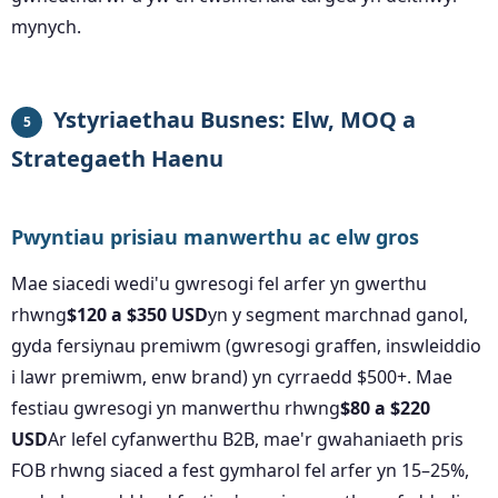
mynych.
Ystyriaethau Busnes: Elw, MOQ a
5
Strategaeth Haenu
Pwyntiau prisiau manwerthu ac elw gros
Mae siacedi wedi'u gwresogi fel arfer yn gwerthu
rhwng
$120 a $350 USD
yn y segment marchnad ganol,
gyda fersiynau premiwm (gwresogi graffen, inswleiddio
i lawr premiwm, enw brand) yn cyrraedd $500+. Mae
festiau gwresogi yn manwerthu rhwng
$80 a $220
USD
Ar lefel cyfanwerthu B2B, mae'r gwahaniaeth pris
FOB rhwng siaced a fest gymharol fel arfer yn 15–25%,