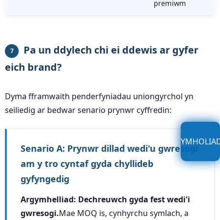
premiwm
Pa un ddylech chi ei ddewis ar gyfer
7
eich brand?
Dyma fframwaith penderfyniadau uniongyrchol yn
seiliedig ar bedwar senario prynwr cyffredin:
YMHOLIA
Senario A: Prynwr dillad wedi'u gwresogi
am y tro cyntaf gyda chyllideb
gyfyngedig
Argymhelliad: Dechreuwch gyda fest wedi'i
gwresogi.
Mae MOQ is, cynhyrchu symlach, a