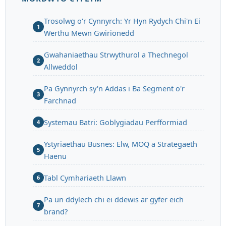
Trosolwg o'r Cynnyrch: Yr Hyn Rydych Chi'n Ei
1
Werthu Mewn Gwirionedd
Gwahaniaethau Strwythurol a Thechnegol
2
Allweddol
Pa Gynnyrch sy'n Addas i Ba Segment o'r
3
Farchnad
Systemau Batri: Goblygiadau Perfformiad
4
Ystyriaethau Busnes: Elw, MOQ a Strategaeth
5
Haenu
Tabl Cymhariaeth Llawn
6
Pa un ddylech chi ei ddewis ar gyfer eich
7
brand?