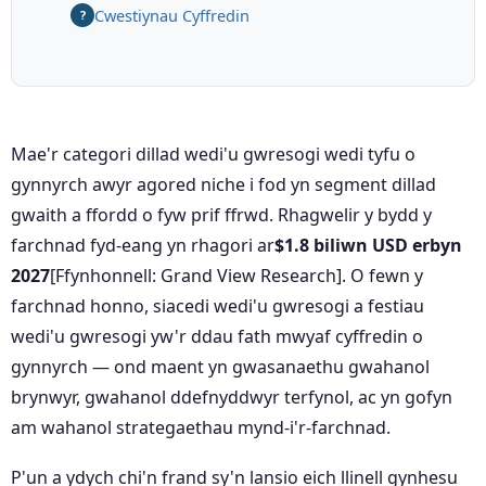
Cwestiynau Cyffredin
?
Mae'r categori dillad wedi'u gwresogi wedi tyfu o
gynnyrch awyr agored niche i fod yn segment dillad
gwaith a ffordd o fyw prif ffrwd. Rhagwelir y bydd y
farchnad fyd-eang yn rhagori ar
$1.8 biliwn USD erbyn
2027
[Ffynhonnell: Grand View Research]. O fewn y
farchnad honno, siacedi wedi'u gwresogi a festiau
wedi'u gwresogi yw'r ddau fath mwyaf cyffredin o
gynnyrch — ond maent yn gwasanaethu gwahanol
brynwyr, gwahanol ddefnyddwyr terfynol, ac yn gofyn
am wahanol strategaethau mynd-i'r-farchnad.
P'un a ydych chi'n frand sy'n lansio eich llinell gynhesu