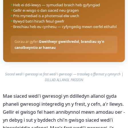
+
Heb ei ddi-lewys — symudiad braich heb gyfyngiad
+
Gellir ei wisgo o dan siaced neu gragen
+
Pris mynediad is a photensial elw uwch
+
Bywyd batri hirach fesul gwefr
~
Breichiau heb eu cynhesu — cyfyngedig mewn oerfel eithafol
Gorau ar gyfer:
Gweithwyr gweithredol, brandiau sy'n
canolbwyntio ar haenau
Siaced wedi'i gwresogi vs fest wedi'i gwresogi — trosolwg o fformat y cynnyrch |
DILLAD ALLANOL PASSION
Mae siaced wedi'i gwresogi yn ddilledyn allanol gyda
phaneli gwresogi integredig yn y frest, y cefn, a'r llewys.
Gellir ei gwisgo fel haen annibynnol mewn amodau oer -
yn debyg i sut y byddech chi'n gwisgo siaced wedi'i