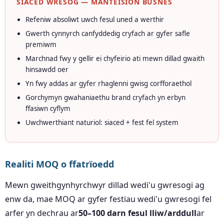
SIACED WRESOG — MANTEISION BUSNES
Refeniw absoliwt uwch fesul uned a werthir
Gwerth cynnyrch canfyddedig cryfach ar gyfer safle
premiwm
Marchnad fwy y gellir ei chyfeirio ati mewn dillad gwaith
hinsawdd oer
Yn fwy addas ar gyfer rhaglenni gwisg corfforaethol
Gorchymyn gwahaniaethu brand cryfach yn erbyn
ffasiwn cyflym
Uwchwerthiant naturiol: siaced + fest fel system
Realiti MOQ o ffatrïoedd
Mewn gweithgynhyrchwyr dillad wedi'u gwresogi ag
enw da, mae MOQ ar gyfer festiau wedi'u gwresogi fel
arfer yn dechrau ar
50–100 darn fesul lliw/arddull
ar