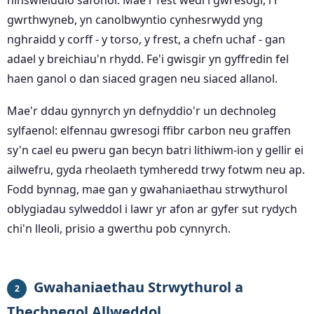
hinswleiddio safonol. Mae'r fest wedi'i gwresogi, i'r
gwrthwyneb, yn canolbwyntio cynhesrwydd yng
nghraidd y corff - y torso, y frest, a chefn uchaf - gan
adael y breichiau'n rhydd. Fe'i gwisgir yn gyffredin fel
haen ganol o dan siaced gragen neu siaced allanol.
Mae'r ddau gynnyrch yn defnyddio'r un dechnoleg
sylfaenol: elfennau gwresogi ffibr carbon neu graffen
sy'n cael eu pweru gan becyn batri lithiwm-ion y gellir ei
ailwefru, gyda rheolaeth tymheredd trwy fotwm neu ap.
Fodd bynnag, mae gan y gwahaniaethau strwythurol
oblygiadau sylweddol i lawr yr afon ar gyfer sut rydych
chi'n lleoli, prisio a gwerthu pob cynnyrch.
Gwahaniaethau Strwythurol a
2
Thechnegol Allweddol