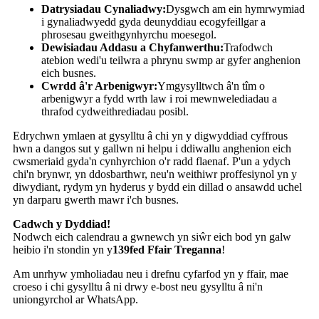
Datrysiadau Cynaliadwy:
Dysgwch am ein hymrwymiad
i gynaliadwyedd gyda deunyddiau ecogyfeillgar a
phrosesau gweithgynhyrchu moesegol.
Dewisiadau Addasu a Chyfanwerthu:
Trafodwch
atebion wedi'u teilwra a phrynu swmp ar gyfer anghenion
eich busnes.
Cwrdd â'r Arbenigwyr:
Ymgysylltwch â'n tîm o
arbenigwyr a fydd wrth law i roi mewnwelediadau a
thrafod cydweithrediadau posibl.
Edrychwn ymlaen at gysylltu â chi yn y digwyddiad cyffrous
hwn a dangos sut y gallwn ni helpu i ddiwallu anghenion eich
cwsmeriaid gyda'n cynhyrchion o'r radd flaenaf. P'un a ydych
chi'n brynwr, yn ddosbarthwr, neu'n weithiwr proffesiynol yn y
diwydiant, rydym yn hyderus y bydd ein dillad o ansawdd uchel
yn darparu gwerth mawr i'ch busnes.
Cadwch y Dyddiad!
Nodwch eich calendrau a gwnewch yn siŵr eich bod yn galw
heibio i'n stondin yn y
139fed Ffair Treganna
!
Am unrhyw ymholiadau neu i drefnu cyfarfod yn y ffair, mae
croeso i chi gysylltu â ni drwy e-bost neu gysylltu â ni'n
uniongyrchol ar WhatsApp.