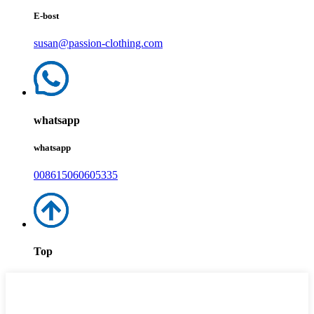
E-bost
susan@passion-clothing.com
whatsapp
whatsapp
008615060605335
Top