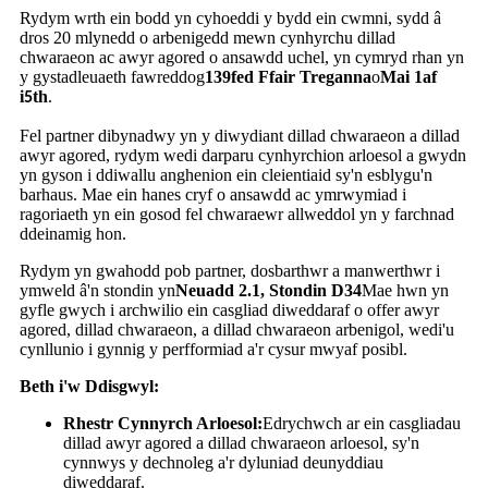
Rydym wrth ein bodd yn cyhoeddi y bydd ein cwmni, sydd â
dros 20 mlynedd o arbenigedd mewn cynhyrchu dillad
chwaraeon ac awyr agored o ansawdd uchel, yn cymryd rhan yn
y gystadleuaeth fawreddog
139fed Ffair Treganna
o
Mai 1af
i
th
.
5
Fel partner dibynadwy yn y diwydiant dillad chwaraeon a dillad
awyr agored, rydym wedi darparu cynhyrchion arloesol a gwydn
yn gyson i ddiwallu anghenion ein cleientiaid sy'n esblygu'n
barhaus. Mae ein hanes cryf o ansawdd ac ymrwymiad i
ragoriaeth yn ein gosod fel chwaraewr allweddol yn y farchnad
ddeinamig hon.
Rydym yn gwahodd pob partner, dosbarthwr a manwerthwr i
ymweld â'n stondin yn
Neuadd 2.1, Stondin D34
Mae hwn yn
gyfle gwych i archwilio ein casgliad diweddaraf o offer awyr
agored, dillad chwaraeon, a dillad chwaraeon arbenigol, wedi'u
cynllunio i gynnig y perfformiad a'r cysur mwyaf posibl.
Beth i'w Ddisgwyl:
Rhestr Cynnyrch Arloesol:
Edrychwch ar ein casgliadau
dillad awyr agored a dillad chwaraeon arloesol, sy'n
cynnwys y dechnoleg a'r dyluniad deunyddiau
diweddaraf.