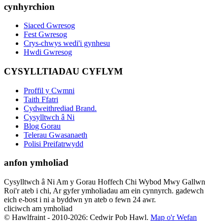
cynhyrchion
Siaced Gwresog
Fest Gwresog
Crys-chwys wedi'i gynhesu
Hwdi Gwresog
CYSYLLTIADAU CYFLYM
Proffil y Cwmni
Taith Ffatri
Cydweithrediad Brand.
Cysylltwch â Ni
Blog Gorau
Telerau Gwasanaeth
Polisi Preifatrwydd
anfon ymholiad
Cysylltwch â Ni Am y Gorau Hoffech Chi Wybod Mwy Gallwn
Roi'r ateb i chi, Ar gyfer ymholiadau am ein cynnyrch. gadewch
eich e-bost i ni a byddwn yn ateb o fewn 24 awr.
cliciwch am ymholiad
© Hawlfraint - 2010-2026: Cedwir Pob Hawl.
Map o'r Wefan