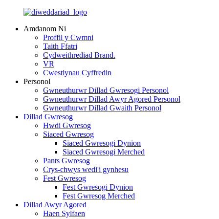
Amdanom Ni
Proffil y Cwmni
Taith Ffatri
Cydweithrediad Brand.
VR
Cwestiynau Cyffredin
Personol
Gwneuthurwr Dillad Gwresogi Personol
Gwneuthurwr Dillad Awyr Agored Personol
Gwneuthurwr Dillad Gwaith Personol
Dillad Gwresog
Hwdi Gwresog
Siaced Gwresog
Siaced Gwresogi Dynion
Siaced Gwresogi Merched
Pants Gwresog
Crys-chwys wedi'i gynhesu
Fest Gwresog
Fest Gwresogi Dynion
Fest Gwresog Merched
Dillad Awyr Agored
Haen Sylfaen