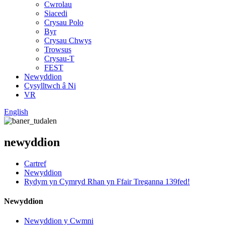
Cwrolau
Siacedi
Crysau Polo
Byr
Crysau Chwys
Trowsus
Crysau-T
FEST
Newyddion
Cysylltwch â Ni
VR
English
newyddion
Cartref
Newyddion
Rydym yn Cymryd Rhan yn Ffair Treganna 139fed!
Newyddion
Newyddion y Cwmni