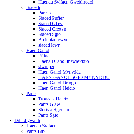
Haenau Sylfaen Gweithredol
Siacedi
Parcas
Siaced Puffer
Siaced Glaw
Siaced Cregyn
Siaced Sgïo
Breichiau gwynt
siaced lawr
Haen Ganol
Ffliw
Haenau Canol Inswleiddio
siwmper
Haen Ganol Mynydda
HAEN GANOL SGÏO MYNYDDU
Haen Ganol Dringo
Haen Ganol Heicio
Pants
Trowsus Heicio
Pants Glaw
Siorts a Sgertiau
Pants Sgïo
Dillad gwaith
Haenau Sylfaen
Pants Bib