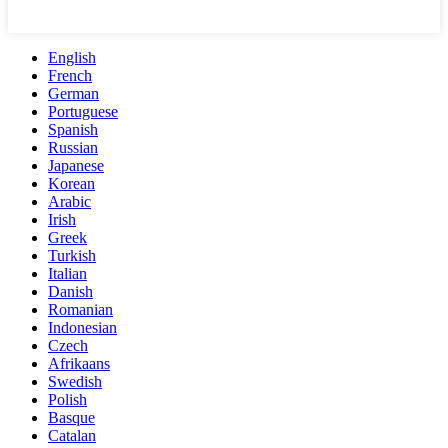
English
French
German
Portuguese
Spanish
Russian
Japanese
Korean
Arabic
Irish
Greek
Turkish
Italian
Danish
Romanian
Indonesian
Czech
Afrikaans
Swedish
Polish
Basque
Catalan